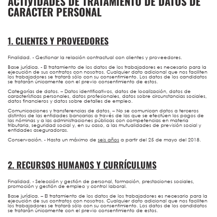
ACTIVIDADES DE TRATAMIENTO DE DATOS DE
CARÁCTER PERSONAL
1. CLIENTES Y PROVEEDORES
Finalidad.
- Gestionar la relación contractual con clientes y proveedores.
Base jurídica.
- El tratamiento de los datos de los trabajadores es necesario para la
ejecución de sus contratos con nosotros. Cualquier dato adicional que nos faciliten
los trabajadores se tratará sólo con su consentimiento. Los datos de los candidatos
se tratarán únicamente con el previo consentimiento de estos.
Categorías de datos.
– Datos identificativos, datos de localización, datos de
características personales, datos profesionales, datos sobre circunstancias sociales,
datos financieros y datos sobre detalles de empleo.
Comunicaciones y transferencias de datos.
– No se comunican datos a terceros
distintos de las entidades bancarias a través de las que se efectúen los pagos de
las nóminas y a las administraciones públicas con competencias en materia
tributaria, seguridad social y, en su caso, a las mutualidades de previsión social y
entidades aseguradoras.
Conservación.
- Hasta un máximo de
seis años
a partir del 25 de mayo del 2018.
2. RECURSOS HUMANOS Y CURRÍCULUMS
Finalidad.
- Selección y gestión de personal, formación, prestaciones sociales,
promoción y gestión de empleo y control laboral.
Base jurídica.
– El tratamiento de los datos de los trabajadores es necesario para la
ejecución de sus contratos con nosotros. Cualquier dato adicional que nos faciliten
los trabajadores se tratará sólo con su consentimiento. Los datos de los candidatos
se tratarán únicamente con el previo consentimiento de estos.