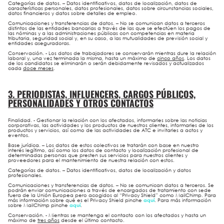
Categorías de datos.
– Datos identificativos, datos de localización, datos de
características personales, datos profesionales, datos sobre circunstancias sociales,
datos financieros y datos sobre detalles de empleo.
Comunicaciones y transferencias de datos.
– No se comunican datos a terceros
distintos de las entidades bancarias a través de las que se efectúen los pagos de
las nóminas y a las administraciones públicas con competencias en materia
tributaria, seguridad social y, en su caso, a las mutualidades de previsión social y
entidades aseguradoras.
Conservación.
- Los datos de trabajadores se conservarán mientras dure la relación
laboral y, una vez terminada la misma, hasta un máximo de
cinco años
. Los datos
de los candidatos se eliminarán o serán debidamente revisados y actualizados
cada
doce meses
.
3. PERIODISTAS, INFLUENCERS, CARGOS PÚBLICOS,
PERSONALIDADES Y OTROS CONTACTOS
Finalidad.
- Gestionar la relación con los afectados, informarles sobre las noticias
corporativas, las actividades y los productos de nuestros clientes, informarles de los
productos y servicios, así como de las actividades de ATC e invitarles a actos y
eventos.
Base jurídica.
– Los datos de estos colectivos se tratarán con base en nuestro
interés legítimo, así como los datos de contacto y localización profesional de
determinadas personas que presten sus servicios para nuestros clientes y
proveedores para el mantenimiento de nuestra relación con estos.
Categorías de datos.
– Datos identificativos, datos de localización y datos
profesionales.
Comunicaciones y transferencias de datos.
– No se comunican datos a terceros. Se
podrán enviar comunicaciones a través de encargados de tratamiento con sede
fuera de la Unión Europea pero acogidos al “Privacy Shield” como MailChimp. Para
más información sobre qué es el Privacy Shield pinche
aquí
. Para más información
sobre MailChimp pinche
aquí
.
Conservación.
- Mientras se mantenga el contacto con los afectados y hasta un
máximo de
tres años
desde el último contacto.