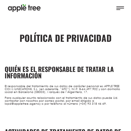
POLÍTICA DE PRIVACIDAD
QUIÉN ES EL RESPONSABLE DE TRATAR LA
INFORMACIÓN
El responsable del tratamiento de sus datos de carácter personal es
APPLE TREE
COMMUNICATIONS, S.L.
(en adelante, “
ATC
”), N.I.F. B-64.497.902 y con domicilio
social en Barcelona (08003), Marqués de l’Argentera, 17.
Para cualquier asunto relacionado con el tratamiento de sus datos puede Ud.
contactar con nosotros por correo postal, por email dirigido a
lopd@appletree.agency o por teléfono al número (+34) 93 318 46 69.