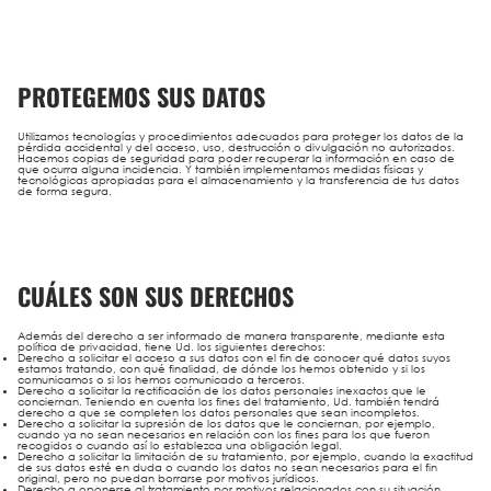
PROTEGEMOS SUS DATOS
Utilizamos tecnologías y procedimientos adecuados para proteger los datos de la
pérdida accidental y del acceso, uso, destrucción o divulgación no autorizados.
Hacemos copias de seguridad para poder recuperar la información en caso de
que ocurra alguna incidencia. Y también implementamos medidas físicas y
tecnológicas apropiadas para el almacenamiento y la transferencia de tus datos
de forma segura.
CUÁLES SON SUS DERECHOS
Además del derecho a ser informado de manera transparente, mediante esta
política de privacidad, tiene Ud. los siguientes derechos:
Derecho a solicitar el acceso a sus datos con el fin de conocer qué datos suyos
estamos tratando, con qué finalidad, de dónde los hemos obtenido y si los
comunicamos o si los hemos comunicado a terceros.
Derecho a solicitar la rectificación de los datos personales inexactos que le
conciernan. Teniendo en cuenta los fines del tratamiento, Ud. también tendrá
derecho a que se completen los datos personales que sean incompletos.
Derecho a solicitar la supresión de los datos que le conciernan, por ejemplo,
cuando ya no sean necesarios en relación con los fines para los que fueron
recogidos o cuando así lo establezca una obligación legal.
Derecho a solicitar la limitación de su tratamiento, por ejemplo, cuando la exactitud
de sus datos esté en duda o cuando los datos no sean necesarios para el fin
original, pero no puedan borrarse por motivos jurídicos.
Derecho a oponerse al tratamiento por motivos relacionados con su situación