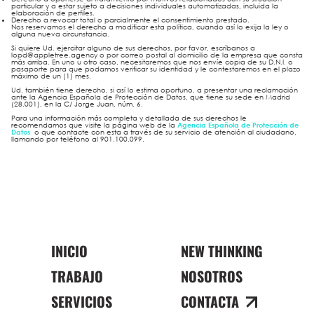
particular y a estar sujeto a decisiones individuales automatizadas, incluida la
elaboración de perfiles.
Derecho a revocar total o parcialmente el consentimiento prestado.
Nos reservamos el derecho a modificar esta política, cuando así lo exija la ley o
alguna nueva circunstancia.
Si quiere Ud. ejercitar alguno de sus derechos, por favor, escríbanos a
lopd@appletree.agency o por correo postal al domicilio de la empresa que consta
más arriba. En uno u otro caso, necesitaremos que nos envíe copia de su D.N.I. o
pasaporte para que podamos verificar su identidad y le contestaremos en el plazo
máximo de un (1) mes.
Ud. también tiene derecho, si así lo estima oportuno, a presentar una reclamación
ante la Agencia Española de Protección de Datos, que tiene su sede en Madrid
(28.001), en la C/ Jorge Juan, núm. 6.
Para una información más completa y detallada de sus derechos le
recomendamos que visite la página web de la
Agencia Española de Protección de
Datos
o que contacte con esta a través de su servicio de atención al ciudadano,
llamando por teléfono al 901.100.099.
INICIO
NEW THINKING
TRABAJO
NOSOTROS
SERVICIOS
CONTACTA