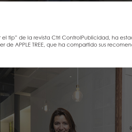
 el tip” de la revista Ctrl ControlPublicidad, ha es
cer de APPLE TREE, que ha compartido sus recomend